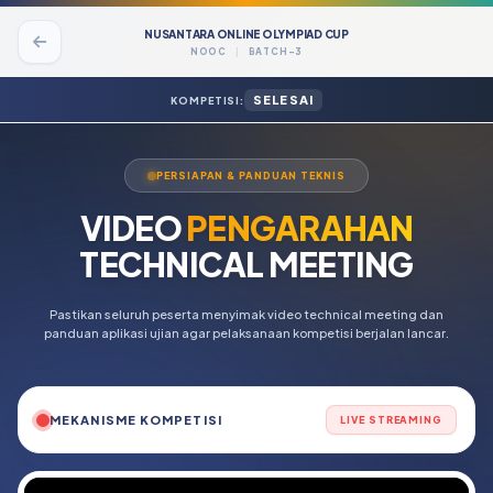
NUSANTARA ONLINE OLYMPIAD CUP
NOOC
|
BATCH-3
SELESAI
KOMPETISI:
PERSIAPAN & PANDUAN TEKNIS
VIDEO
PENGARAHAN
TECHNICAL MEETING
Pastikan seluruh peserta menyimak video technical meeting dan
panduan aplikasi ujian agar pelaksanaan kompetisi berjalan lancar.
MEKANISME KOMPETISI
LIVE STREAMING