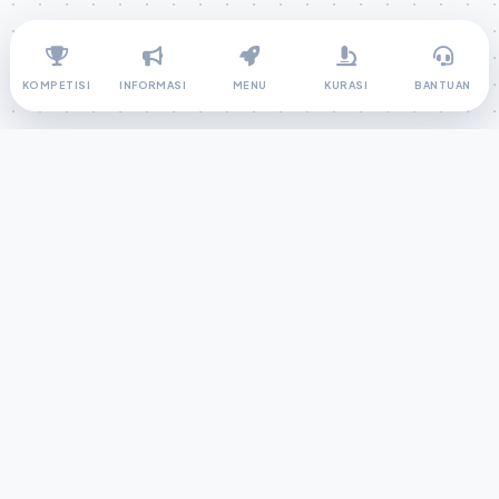
KOMPETISI
INFORMASI
MENU
KURASI
BANTUAN
INGIN IKUT AJANG
&
RAIH
PRESTASI?
Kompetisionline.com
hadir sebagai pusat kompetisi pelajar online
tingkat nasional yang terdaftar di SIMT. Temukan info lomba terbaru,
hingga kompetisi online yang bisa diikuti dari mana saja. Kami siap
membantumu menemukan ajang terbaik untuk jadi juara!