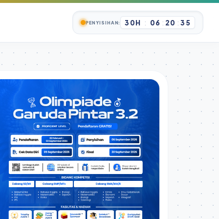
30H
:
06
:
20
:
34
PENYISIHAN: