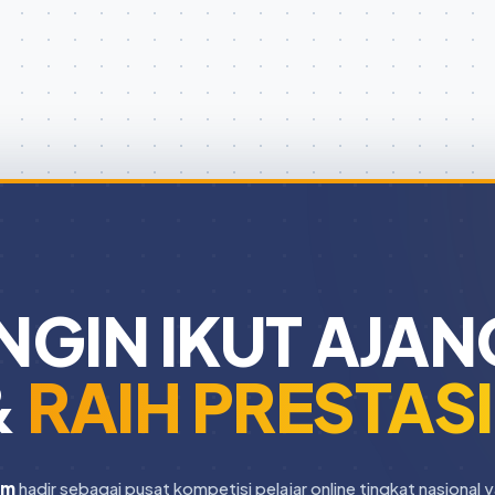
INGIN IKUT AJAN
&
RAIH PRESTAS
om
hadir sebagai pusat kompetisi pelajar online tingkat nasional 