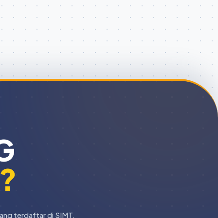
G
I?
yang terdaftar di SIMT.